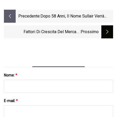
Precedente:
Dopo 58 Anni, Il Nome Sullair Verrà
Rinominato Hitachi Global Air Power
Fattori Di Crescita Del Mercato
:Prossimo
Compressori A Vite, Opportunità,
Tendenze In Corso E Attori Chiave 2032
Nome:
*
E-mail:
*