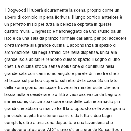
Il Dogwood II ruberà sicuramente la scena, proprio come un
albero di corniolo in piena fioritura. Il lungo portico anteriore è
un perfetto inizio per tutta la bellezza ospitata in queste
quattro mura. L'ingresso è fiancheggiato da uno studio da un
lato e da una sala da pranzo formale dall'altro, per poi accedere
direttamente alla grande cucina. L'abbondanza di spazio di
archiviazione, sia negli armadi che nella dispensa, unita alla
grande isola abitabile rendono questo spazio il sogno di uno
chef. La cucina sfocia senza soluzione di continuità nella
grande sala con camino ad angolo e parete di finestre che si
affaccia sul portico coperto sul retro della casa. Su un lato
della zona giorno principale troverai la master suite che non
lascia nulla a desiderare: soffitti a vassoio, vasca da bagno a
immersione, doccia spaziosa e una delle cabine armadio più
grandi che abbiamo mai visto. Il lato opposto della zona giorno
principale ospita tre ulteriori camere da letto e due bagni
completi, oltre a una zona deposito e una lavanderia che
conducono al garage. Al 2° piano c'è una grande Bonus Room