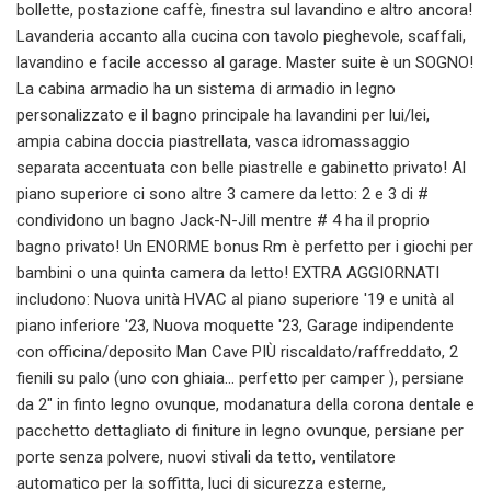
bollette, postazione caffè, finestra sul lavandino e altro ancora!
Lavanderia accanto alla cucina con tavolo pieghevole, scaffali,
lavandino e facile accesso al garage. Master suite è un SOGNO!
La cabina armadio ha un sistema di armadio in legno
personalizzato e il bagno principale ha lavandini per lui/lei,
ampia cabina doccia piastrellata, vasca idromassaggio
separata accentuata con belle piastrelle e gabinetto privato! Al
piano superiore ci sono altre 3 camere da letto: 2 e 3 di #
condividono un bagno Jack-N-Jill mentre # 4 ha il proprio
bagno privato! Un ENORME bonus Rm è perfetto per i giochi per
bambini o una quinta camera da letto! EXTRA AGGIORNATI
includono: Nuova unità HVAC al piano superiore '19 e unità al
piano inferiore '23, Nuova moquette '23, Garage indipendente
con officina/deposito Man Cave PIÙ riscaldato/raffreddato, 2
fienili su palo (uno con ghiaia... perfetto per camper ), persiane
da 2" in finto legno ovunque, modanatura della corona dentale e
pacchetto dettagliato di finiture in legno ovunque, persiane per
porte senza polvere, nuovi stivali da tetto, ventilatore
automatico per la soffitta, luci di sicurezza esterne,