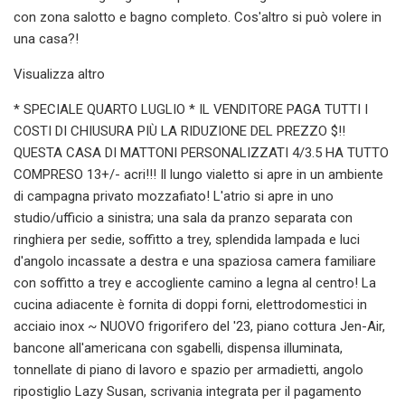
con zona salotto e bagno completo. Cos'altro si può volere in
una casa?!
Visualizza altro
* SPECIALE QUARTO LUGLIO * IL VENDITORE PAGA TUTTI I
COSTI DI CHIUSURA PIÙ LA RIDUZIONE DEL PREZZO $!!
QUESTA CASA DI MATTONI PERSONALIZZATI 4/3.5 HA TUTTO
COMPRESO 13+/- acri!!! Il lungo vialetto si apre in un ambiente
di campagna privato mozzafiato! L'atrio si apre in uno
studio/ufficio a sinistra; una sala da pranzo separata con
ringhiera per sedie, soffitto a trey, splendida lampada e luci
d'angolo incassate a destra e una spaziosa camera familiare
con soffitto a trey e accogliente camino a legna al centro! La
cucina adiacente è fornita di doppi forni, elettrodomestici in
acciaio inox ~ NUOVO frigorifero del '23, piano cottura Jen-Air,
bancone all'americana con sgabelli, dispensa illuminata,
tonnellate di piano di lavoro e spazio per armadietti, angolo
ripostiglio Lazy Susan, scrivania integrata per il pagamento