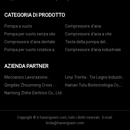
CATEGORIA DI PRODOTTO
Pompa a vuoto
Compressore d'aria
Pompa per vuoto senza olio
Compressore d'aria a vite
Compressore d'aria dentale
Testa della pompa del
compressore d'aria
Pompa per vuoto rotativa a
Compressore d'aria industriale
palette
AZIENDA PARTNER
Meccanico Lavorazione
Linyi Trenta - Tre Legno Industria
(Shenzhen) Co.,Ltd
Co., Ltd.
Qingdao Zhoumeng Cross -
Hainan Tutu Biotecnologia Co.,
bordo E - Commercio Co., Ltd.
Ltd
Nantong Zhihe Elettrico Co., Ltd.
Copyright © it.haixingoem.com, tutti i diritti riservati. E-mail:
linda@haixingoem.com