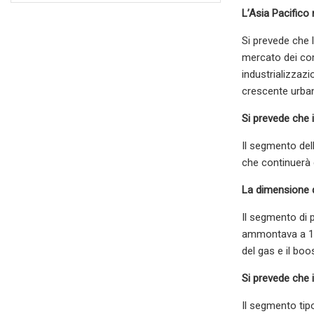
L’Asia Pacifico
Si prevede che l
mercato dei comp
industrializzazi
crescente urban
Si prevede che 
Il segmento dell
che continuerà d
La dimensione d
Il segmento di 
ammontava a 13,5
del gas e il boos
Si prevede che 
Il segmento tipo