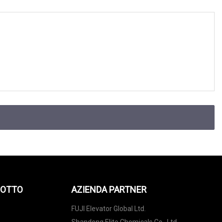
DOTTO
AZIENDA PARTNER
FUJI Elevator Global Ltd.
Shandong Elite Chemicals Co., Ltd