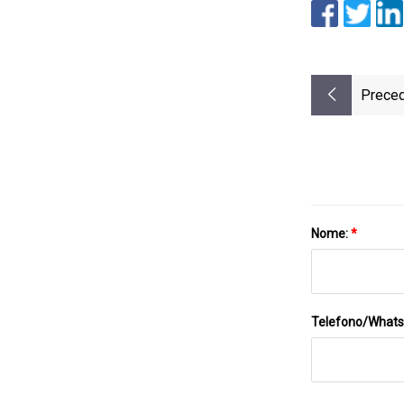
Preced
Nome:
*
Telefono/What