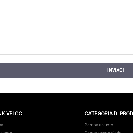
INVIACI
NK VELOCI
CATEGORIA DI PRO
sa
Pompa a vuoto
 siamo
Compressore d'aria