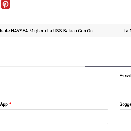
ente:
NAVSEA Migliora La USS Bataan Con On
La 
E-mai
sApp:
*
Sogge