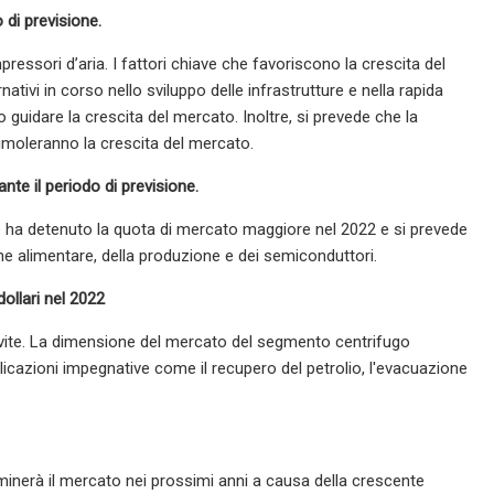
 di previsione.
ressori d’aria. I fattori chiave che favoriscono la crescita del
ivi in ​​corso nello sviluppo delle infrastrutture e nella rapida
 guidare la crescita del mercato. Inoltre, si prevede che la
moleranno la crescita del mercato.
te il periodo di previsione.
free ha detenuto la quota di mercato maggiore nel 2022 e si prevede
one alimentare, della produzione e dei semiconduttori.
ollari nel 2022
a vite. La dimensione del mercato del segmento centrifugo
plicazioni impegnative come il recupero del petrolio, l'evacuazione
dominerà il mercato nei prossimi anni a causa della crescente