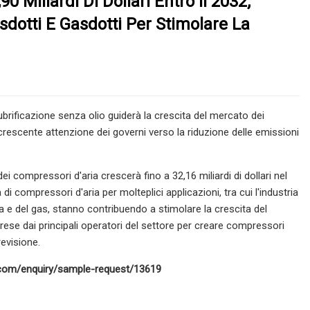
 Miliardi Di Dollari Entro Il 2032;
sdotti E Gasdotti Per Stimolare La
lubrificazione senza olio guiderà la crescita del mercato dei
a crescente attenzione dei governi verso la riduzione delle emissioni
compressori d'aria crescerà fino a 32,16 miliardi di dollari nel
ta di compressori d'aria per molteplici applicazioni, tra cui l'industria
era e del gas, stanno contribuendo a stimolare la crescita del
aprese dai principali operatori del settore per creare compressori
revisione.
ts.com/enquiry/sample-request/13619