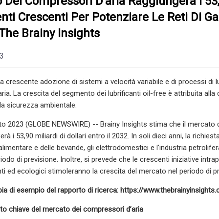
o Dei Compressori D’aria Raggiungerà I 53,90
nti Crescenti Per Potenziare Le Reti Di Ga
 The Brainy Insights
23
a crescente adozione di sistemi a velocità variabile e di processi di 
ia. La crescita del segmento dei lubrificanti oil-free è attribuita all
 la sicurezza ambientale.
o 2023 (GLOBE NEWSWIRE) -- Brainy Insights stima che il mercato dei 
à i 53,90 miliardi di dollari entro il 2032. In soli dieci anni, la richies
alimentare e delle bevande, gli elettrodomestici e l'industria petrolif
odo di previsione. Inoltre, si prevede che le crescenti iniziative intr
ti ed ecologici stimoleranno la crescita del mercato nel periodo di p
pia di esempio del rapporto di ricerca: https://www.thebrainyinsigh
o chiave del mercato dei compressori d’aria