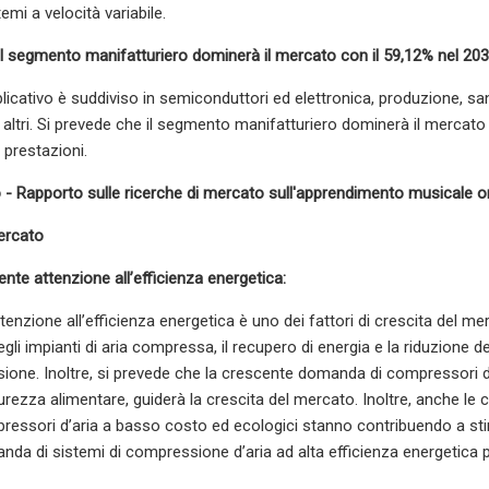
emi a velocità variabile.
il segmento manifatturiero dominerà il mercato con il 59,12% nel 203
licativo è suddiviso in semiconduttori ed elettronica, produzione, san
e altri. Si prevede che il segmento manifatturiero dominerà il mercat
e prestazioni.
 - Rapporto sulle ricerche di mercato sull'apprendimento musicale 
ercato
ente attenzione all’efficienza energetica:
enzione all’efficienza energetica è uno dei fattori di crescita del me
li impianti di aria compressa, il recupero di energia e la riduzione d
sione. Inoltre, si prevede che la crescente domanda di compressori d’
rezza alimentare, guiderà la crescita del mercato. Inoltre, anche le cr
ressori d’aria a basso costo ed ecologici stanno contribuendo a stim
a di sistemi di compressione d’aria ad alta efficienza energetica per