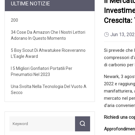
Il Mercat
ULTIME NOTIZIE
Investime
Crescita:
200
34 Cose Da Amazon Che I Nostri Lettori
Jun 13, 20
Adorano In Questo Momento
Si prevede che l
5 Boy Scout Di Ahwatukee Riceveranno
L'Eagle Award
compressori d’ar
di carbonio per
I 5 Migliori Gonfiatori Portatili Per
Pneumatici Nel 2023
Newark, 3 agost
2022 e raggiunger
Una Svolta Nella Tecnologia Del Vuoto A
manifatturiera, 
Secco
mercato nel peri
d’aria convenien
Richiedi una co
Approfondiment