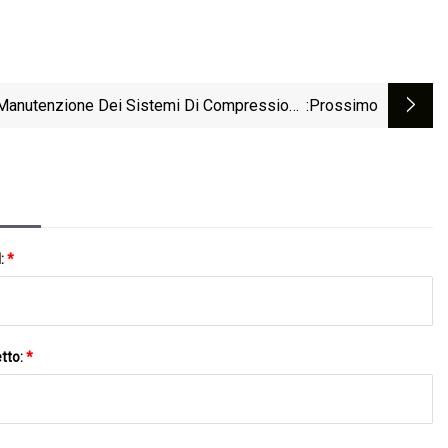
Manutenzione Dei Sistemi Di Compressione
:Prossimo
Dell'aria Farà Risparmiare Denaro
l:
*
tto:
*