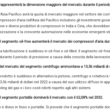
 rappresenterà la dimensione maggiore del mercato durante il periodo
’Asia Pacifico avrà la quota di mercato maggiore nel settore dei comp
ressori d’aria nell’Asia del Pacifico includono gli investimenti governat
one e diversi produttori di compressori in India e Cina, che dovrebbero
izzazione e la crescente automazione nelle economie emergenti sti
il segmento oil-free aumenterà il mercato dei compressori d’aria duran
a lubrificazione è suddiviso in oil-free e oil-filled. Il segmento oil-
urante il periodo di previsione a causa della crescita della lavorazi
el mercato del segmento centrifugo ammontava a 13,56 miliardi di d
prodotto è suddiviso in alternativo/a pistone, centrifugo e rotativo/
6 miliardi di dollari nel 2022 a causa del suo utilizzo diffuso in ap
ting del gas e i loro costi ridotti rispetto agli altri sistemi.
il segmento portatile dominerà il mercato con il 62,08% nel 2032.
 è diviso in fisso e portatile. Si prevede che il segmento portatile 